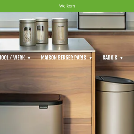
Welkom
HOOL / WERK
MAISON BERGER PARIS
KADO'S