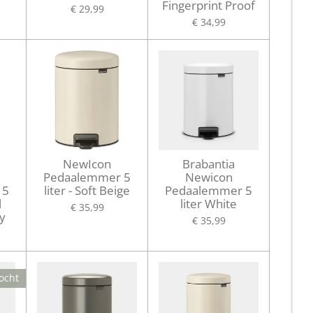
Fingerprint Proof
€ 29,99
€ 34,99
NewIcon
Brabantia
Pedaalemmer 5
Newicon
 5
liter - Soft Beige
Pedaalemmer 5
l
liter White
€ 35,99
y
€ 35,99
ocht