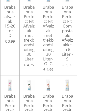
Braba
Braba
Braba
Braba
ntia
ntia
ntia
ntia
afvalz
Perfe
Perfe
Perfe
ak
ct Fit
ct Fit
ct Fit
15-20
Afvalz
Afvalz
Com
liter-
ak
ak
posta
D
met
met
ble
trekb
trekb
Afvalz
€ 3,99
andsl
andsl
akke
uiting
uiting
n 6
30
30
Liter -
Liter
Liter-
S
O- G
€ 4,75
€ 3,50
€ 4,99
Braba
Braba
Braba
Braba
ntia
ntia
ntia
ntia
Perfe
Perfe
Perfe
Perfe
ctFit
ctFit
ctFit
ctFit