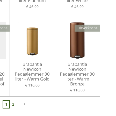
el
liter Platinum
liter White
€ 46,99
€ 46,99
ocht
Uitverkocht
Brabantia
Brabantia
NewIcon
NewIcon
20
Pedaalemmer 30
Pedaalemmer 30
el
liter - Warm Gold
liter - Warm
oof
Bronze
€ 110,00
€ 110,00
1
2