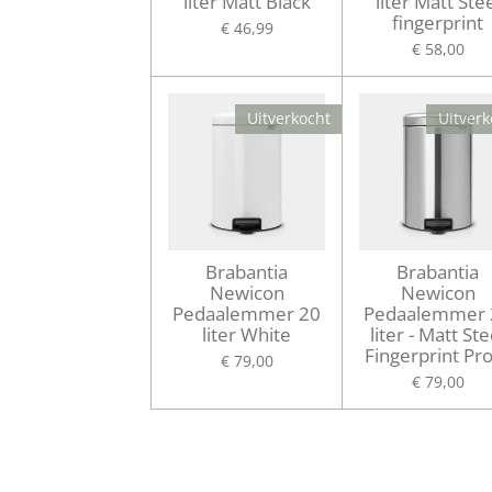
liter Matt Black
liter Matt Ste
fingerprint
€ 46,99
€ 58,00
Uitverkocht
Uitverk
Brabantia
Brabantia
Newicon
Newicon
Pedaalemmer 20
Pedaalemmer 
liter White
liter - Matt Ste
Fingerprint Pr
€ 79,00
€ 79,00