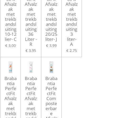
Afvalz
Afvalz
Afvalz
Afvalz
ak
ak
ak
ak
met
met
met
met
trekb
trekb
trekb
trekb
andsl
andsl
andsl
andsl
uiting
uiting
uiting
uiting
10-12
36
20/25
3
lier- C
Liter -
liter- J
liter-
R
A
€ 3,00
€ 3,99
€ 3,95
€ 2,75
Braba
Braba
Braba
ntia
ntia
ntia
Perfe
Perfe
Perfe
ctFit
ctFit
ctFit
Afvalz
Afvalz
Com
ak
ak
poste
met
met
erbar
trekb
trekb
e