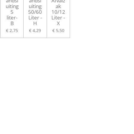
andsl
andsl
Afvalz
uiting
uiting
ak
5
50/60
10/12
liter-
Liter -
Liter -
B
H
X
€ 2,75
€ 4,29
€ 5,50