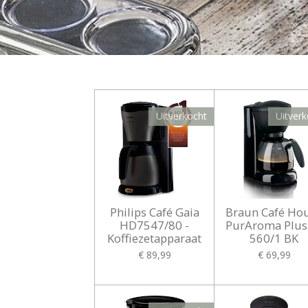
Uitverkocht
Uitverk
Philips Café Gaia
Braun Café Ho
HD7547/80 -
PurAroma Plus
Koffiezetapparaat
560/1 BK
€ 89,99
€ 69,99