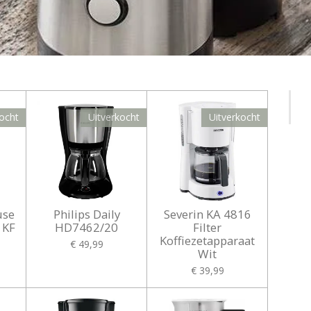
ocht
Uitverkocht
Uitverkocht
use
Philips Daily
Severin KA 4816
 KF
HD7462/20
Filter
Koffiezetapparaat
€ 49,99
Wit
€ 39,99