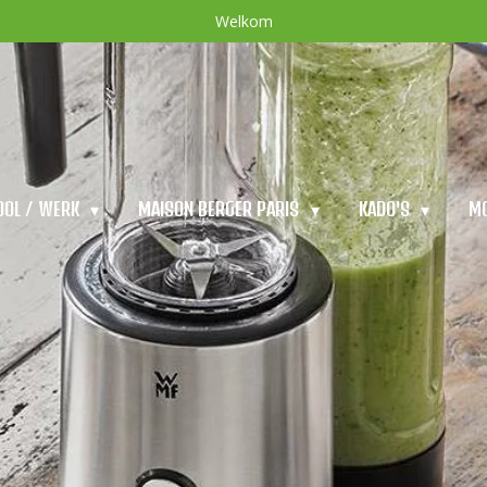
Welkom
OOL / WERK
MAISON BERGER PARIS
KADO'S
M