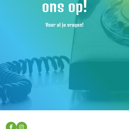
ons op!
Voor al je vragen!
F
I