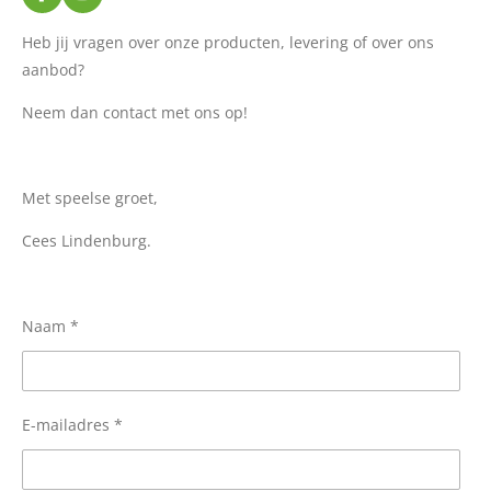
a
n
c
s
Heb jij vragen over onze producten, levering of over ons
e
t
aanbod?
b
a
o
g
o
r
Neem dan contact met ons op!
k
a
m
Met speelse groet,
Cees Lindenburg.
Naam *
E-mailadres *