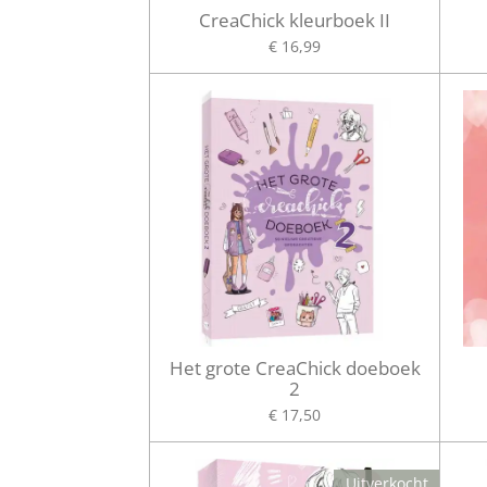
CreaChick kleurboek II
€ 16,99
Het grote CreaChick doeboek
2
€ 17,50
Uitverkocht