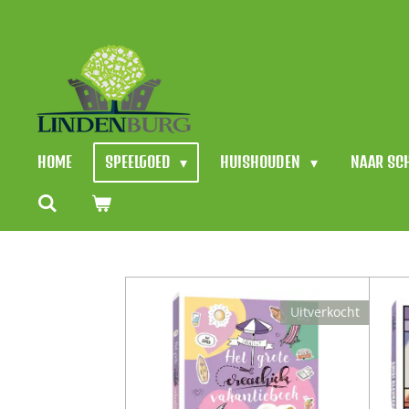
Ga
direct
naar
de
hoofdinhoud
HOME
SPEELGOED
HUISHOUDEN
NAAR SC
Uitverkocht