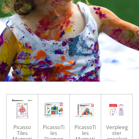
Picasso
PicassoTi
PicassoTi
Verpleeg
Tiles
les
les
ster
Magneti
Diamon
Magneti
speelset