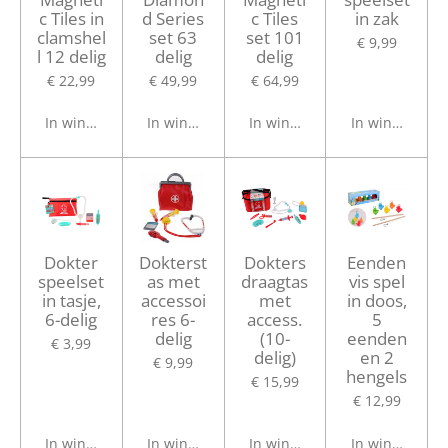
c Tiles in
d Series
c Tiles
in zak
clamshel
set 63
set 101
€ 9,99
l 12 delig
delig
delig
€ 22,99
€ 49,99
€ 64,99
In winkelwagen
In winkelwagen
In winkelwagen
In winkelwage
Dokter
Dokterst
Dokters
Eenden
speelset
as met
draagtas
vis spel
in tasje,
accessoi
met
in doos,
6-delig
res 6-
access.
5
delig
(10-
eenden
€ 3,99
delig)
en 2
€ 9,99
hengels
€ 15,99
€ 12,99
In winkelwagen
In winkelwagen
In winkelwagen
In winkelwage