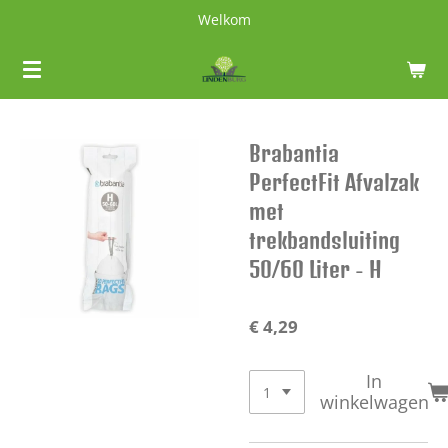
Welkom
Ga
direct
naar
de
hoofdinhoud
Brabantia
PerfectFit Afvalzak
met
trekbandsluiting
50/60 Liter - H
€ 4,29
In
winkelwagen