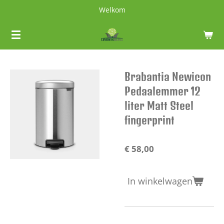
Welkom
Ga
direct
naar
de
hoofdinhoud
Brabantia Newicon
Pedaalemmer 12
liter Matt Steel
fingerprint
€ 58,00
In winkelwagen