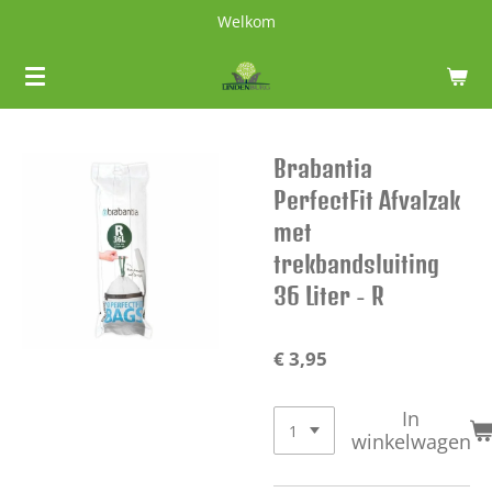
Welkom
Ga
direct
naar
de
hoofdinhoud
Brabantia
PerfectFit Afvalzak
met
trekbandsluiting
36 Liter - R
€ 3,95
In
winkelwagen