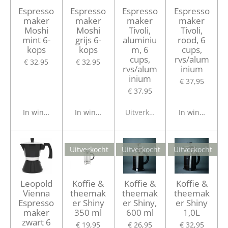
Espresso
Espresso
Espresso
Espresso
maker
maker
maker
maker
Moshi
Moshi
Tivoli,
Tivoli,
mint 6-
grijs 6-
aluminiu
rood, 6
kops
kops
m, 6
cups,
cups,
rvs/alum
€ 32,95
€ 32,95
rvs/alum
inium
inium
€ 37,95
€ 37,95
In winkelwagen
In winkelwagen
Uitverkocht
In winkelwage
Uitverkocht
Uitverkocht
Uitverkocht
Leopold
Koffie &
Koffie &
Koffie &
Vienna
theemak
theemak
theemak
Espresso
er Shiny
er Shiny,
er Shiny
maker
350 ml
600 ml
1,0L
zwart 6
€ 19,95
€ 26,95
€ 32,95