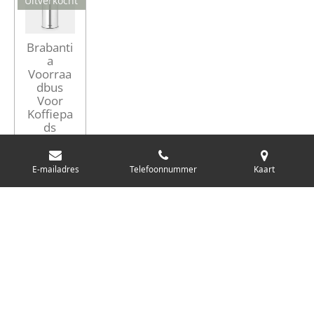
Uitverkocht
Brabanti
a
Voorraa
dbus
Voor
Koffiepa
ds
€ 15,95
E-mailadres
Telefoonnummer
Kaart
Uitverkocht