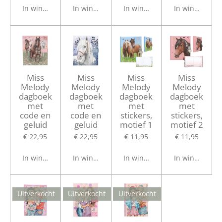
In winkelwagen
In winkelwagen
In winkelwagen
In winkelwage
Miss
Miss
Miss
Miss
Melody
Melody
Melody
Melody
dagboek
dagboek
dagboek
dagboek
met
met
met
met
code en
code en
stickers,
stickers,
geluid
geluid
motief 1
motief 2
€ 22,95
€ 22,95
€ 11,95
€ 11,95
In winkelwagen
In winkelwagen
In winkelwagen
In winkelwage
Uitverkocht
Uitverkocht
Uitverkocht