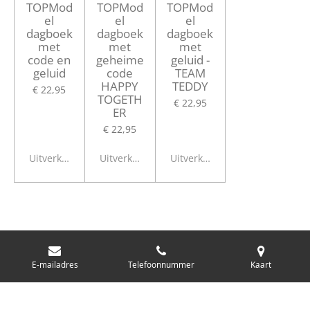
TOPMod
TOPMod
TOPMod
el
el
el
dagboek
dagboek
dagboek
met
met
met
code en
geheime
geluid -
geluid
code
TEAM
HAPPY
TEDDY
€ 22,95
TOGETH
€ 22,95
ER
€ 22,95
Uitverkocht
Uitverkocht
Uitverkocht
BABY EN PEUTER BOEKEN >>>
E-mailadres
Telefoonnummer
Kaart