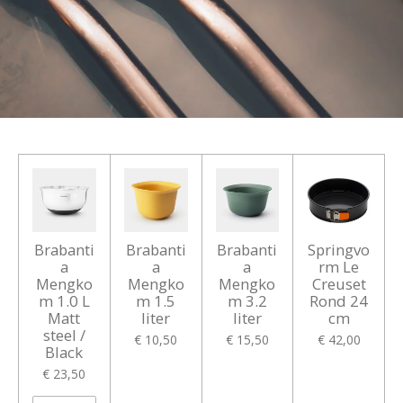
Brabanti
Brabanti
Brabanti
Springvo
a
a
a
rm Le
Mengko
Mengko
Mengko
Creuset
m 1.0 L
m 1.5
m 3.2
Rond 24
Matt
liter
liter
cm
steel /
€ 10,50
€ 15,50
€ 42,00
Black
€ 23,50