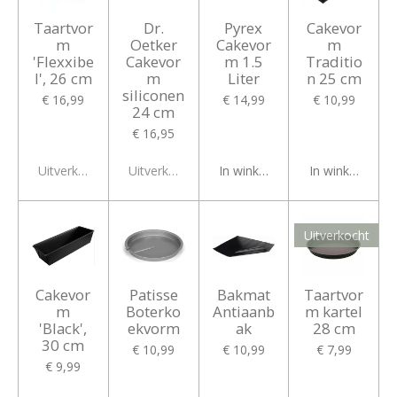
Taartvor
Dr.
Pyrex
Cakevor
m
Oetker
Cakevor
m
'Flexxibe
Cakevor
m 1.5
Traditio
l', 26 cm
m
Liter
n 25 cm
siliconen
€ 16,99
€ 14,99
€ 10,99
24 cm
€ 16,95
Uitverkocht
Uitverkocht
In winkelwagen
In winkelwagen
Uitverkocht
Cakevor
Patisse
Bakmat
Taartvor
m
Boterko
Antiaanb
m kartel
'Black',
ekvorm
ak
28 cm
30 cm
€ 10,99
€ 10,99
€ 7,99
€ 9,99