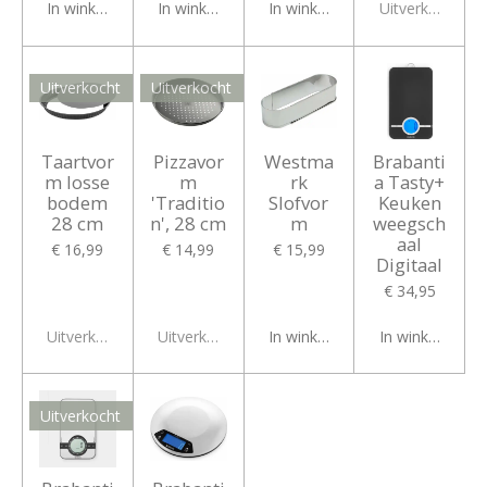
In winkelwagen
In winkelwagen
In winkelwagen
Uitverkocht
Uitverkocht
Uitverkocht
Taartvor
Pizzavor
Westma
Brabanti
m losse
m
rk
a Tasty+
bodem
'Traditio
Slofvor
Keuken
28 cm
n', 28 cm
m
weegsch
aal
€ 16,99
€ 14,99
€ 15,99
Digitaal
€ 34,95
Uitverkocht
Uitverkocht
In winkelwagen
In winkelwagen
Uitverkocht