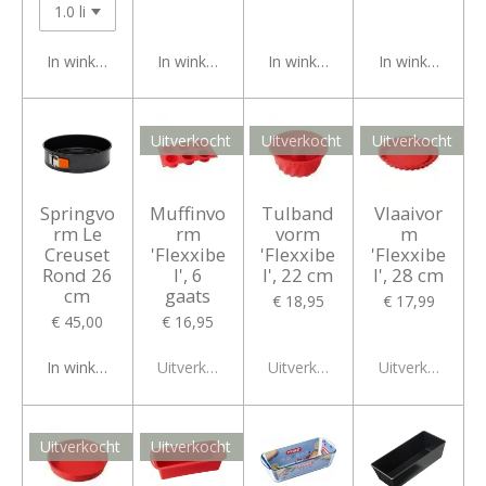
In winkelwagen
In winkelwagen
In winkelwagen
In winkelwagen
Uitverkocht
Uitverkocht
Uitverkocht
Springvo
Muffinvo
Tulband
Vlaaivor
rm Le
rm
vorm
m
Creuset
'Flexxibe
'Flexxibe
'Flexxibe
Rond 26
l', 6
l', 22 cm
l', 28 cm
cm
gaats
€ 18,95
€ 17,99
€ 45,00
€ 16,95
In winkelwagen
Uitverkocht
Uitverkocht
Uitverkocht
Uitverkocht
Uitverkocht