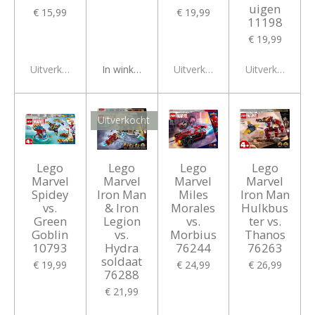
uigen
€ 15,99
€ 19,99
11198
€ 19,99
Uitverkocht
In winkelwagen
Uitverkocht
Uitverkocht
Uitverkocht
Lego
Lego
Lego
Lego
Marvel
Marvel
Marvel
Marvel
Spidey
Iron Man
Miles
Iron Man
vs.
& Iron
Morales
Hulkbus
Green
Legion
vs.
ter vs.
Goblin
vs.
Morbius
Thanos
10793
Hydra
76244
76263
soldaat
€ 19,99
€ 24,99
€ 26,99
76288
€ 21,99