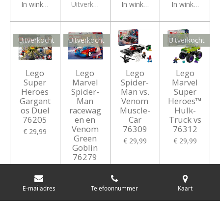
In winkelwagen
Uitverkocht
In winkelwagen
In winkelwagen
Uitverkocht
Uitverkocht
Uitverkocht
Lego
Lego
Lego
Lego
Super
Marvel
Spider-
Marvel
Heroes
Spider-
Man vs.
Super
Gargant
Man
Venom
Heroes™
os Duel
racewag
Muscle-
Hulk-
76205
en en
Car
Truck vs
Venom
76309
76312
€ 29,99
Green
€ 29,99
€ 29,99
Goblin
76279
€ 29,99
E-mailadres
Telefoonnummer
Kaart
Uitverkocht
Uitverkocht
In winkelwagen
Uitverkocht