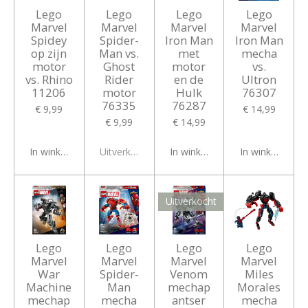
Lego
Lego
Lego
Lego
Marvel
Marvel
Marvel
Marvel
Spidey
Spider-
Iron Man
Iron Man
op zijn
Man vs.
met
mecha
motor
Ghost
motor
vs.
vs. Rhino
Rider
en de
Ultron
11206
motor
Hulk
76307
76335
76287
€ 9,99
€ 14,99
€ 9,99
€ 14,99
In winkelwagen
Uitverkocht
In winkelwagen
In winkelwagen
Uitverkocht
Lego
Lego
Lego
Lego
Marvel
Marvel
Marvel
Marvel
War
Spider-
Venom
Miles
Machine
Man
mechap
Morales
mechap
mecha
antser
mecha