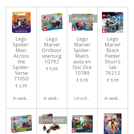
Uitverkocht
Lego
Lego
Lego
Lego
Spider-
Marvel
Marvel
Marvel
Man:
Drilboor
Spider-
Black
Across
voertuig
Man’s
Panter
the
10792
auto en
Shuri’s
Spider-
Doc Ock
lab
€ 9,99
Verse
10789
76212
71050
€ 9,99
€ 9,99
€ 3,99
In winkelwagen
In winkelwagen
Uitverkocht
In winkelwagen
Uitverkocht