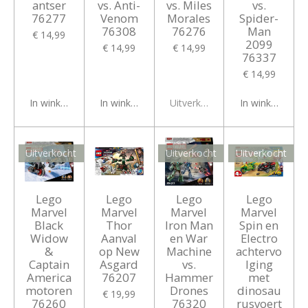
antser
vs. Anti-
vs. Miles
vs.
76277
Venom
Morales
Spider-
76308
76276
Man
€ 14,99
2099
€ 14,99
€ 14,99
76337
€ 14,99
In winkelwagen
In winkelwagen
Uitverkocht
In winkelwagen
Uitverkocht
Uitverkocht
Uitverkocht
Lego
Lego
Lego
Lego
Marvel
Marvel
Marvel
Marvel
Black
Thor
Iron Man
Spin en
Widow
Aanval
en War
Electro
&
op New
Machine
achtervo
Captain
Asgard
vs.
lging
America
76207
Hammer
met
motoren
Drones
dinosau
€ 19,99
76260
76320
rusvoert