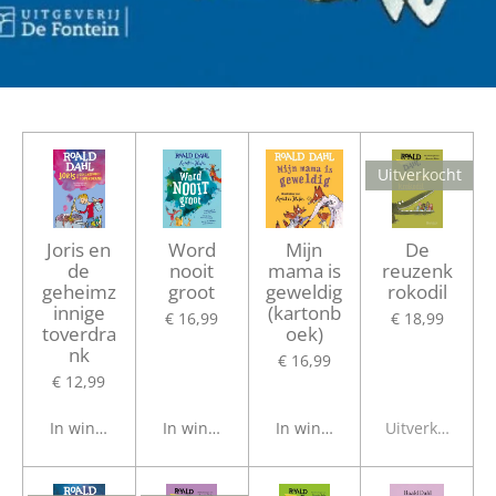
Uitverkocht
Joris en
Word
Mijn
De
de
nooit
mama is
reuzenk
geheimz
groot
geweldig
rokodil
innige
(kartonb
€ 16,99
€ 18,99
toverdra
oek)
nk
€ 16,99
€ 12,99
In winkelwagen
In winkelwagen
In winkelwagen
Uitverkocht