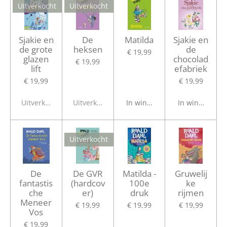
Uitverkocht
Uitverkocht
Sjakie en
De
Matilda
Sjakie en
de grote
heksen
de
€ 19,99
glazen
chocolad
€ 19,99
lift
efabriek
€ 19,99
€ 19,99
Uitverkocht
Uitverkocht
In winkelwagen
In winkelwage
Uitverkocht
De
De GVR
Matilda -
Gruwelij
fantastis
(hardcov
100e
ke
che
er)
druk
rijmen
Meneer
€ 19,99
€ 19,99
€ 19,99
Vos
€ 19,99