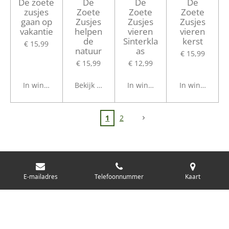
De zoete
De
De
De
zusjes
Zoete
Zoete
Zoete
gaan op
Zusjes
Zusjes
Zusjes
vakantie
helpen
vieren
vieren
de
Sinterkla
kerst
€ 15,99
natuur
as
€ 15,99
€ 15,99
€ 12,99
In winkelwagen
Bekijk details
In winkelwagen
In winkelwage
1
2
BABY EN PEUTER BOEKEN >>>
E-mailadres
Telefoonnummer
Kaart