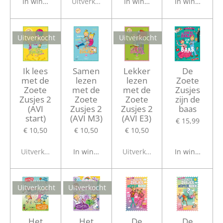
In winkelwagen
Uitverkocht
In winkelwagen
In winkelwage
Uitverkocht
Uitverkocht
Ik lees
Samen
Lekker
De
met de
lezen
lezen
Zoete
Zoete
met de
met de
Zusjes
Zusjes 2
Zoete
Zoete
zijn de
(AVI
Zusjes 2
Zusjes 2
baas
start)
(AVI M3)
(AVI E3)
€ 15,99
€ 10,50
€ 10,50
€ 10,50
Uitverkocht
In winkelwagen
Uitverkocht
In winkelwage
Uitverkocht
Uitverkocht
Het
Het
De
De