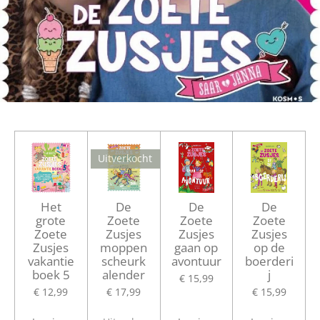
Uitverkocht
Het
De
De
De
grote
Zoete
Zoete
Zoete
Zoete
Zusjes
Zusjes
Zusjes
Zusjes
moppen
gaan op
op de
vakantie
scheurk
avontuur
boerderi
boek 5
alender
j
€ 15,99
€ 12,99
€ 17,99
€ 15,99