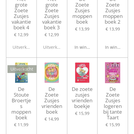
grote
grote
Zoete
Zoete
Zoete
Zoete
Zusjes
Zusjes
Zusjes
Zusjes
moppen
moppen
vakantie
vakantie
boek
boek 2
boek 4
boek 3
€ 13,99
€ 13,99
€ 12,99
€ 12,99
Uitverkocht
Uitverkocht
In winkelwagen
In winkelwage
Uitverkocht
De
De
De zoete
De
Stoute
Zoete
zusjes
Zoete
Broertje
Zusjes
vrienden
Zusjes
s
vrienden
boekje
logeren
moppen
boek
bij tante
€ 15,99
boek
Taart
€ 14,99
€ 11,99
€ 15,99