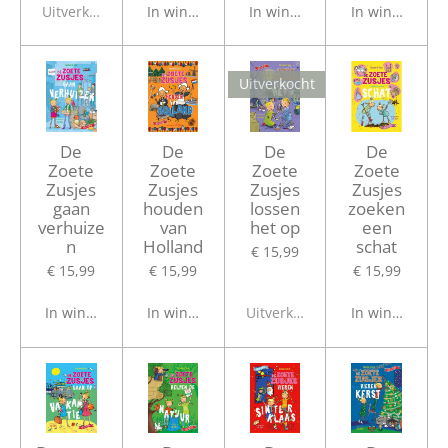
Uitverkocht
In winkelwagen
In winkelwagen
In winkelwage
Uitverkocht
De
De
De
De
Zoete
Zoete
Zoete
Zoete
Zusjes
Zusjes
Zusjes
Zusjes
gaan
houden
lossen
zoeken
verhuize
van
het op
een
n
Holland
schat
€ 15,99
€ 15,99
€ 15,99
€ 15,99
In winkelwagen
In winkelwagen
Uitverkocht
In winkelwage