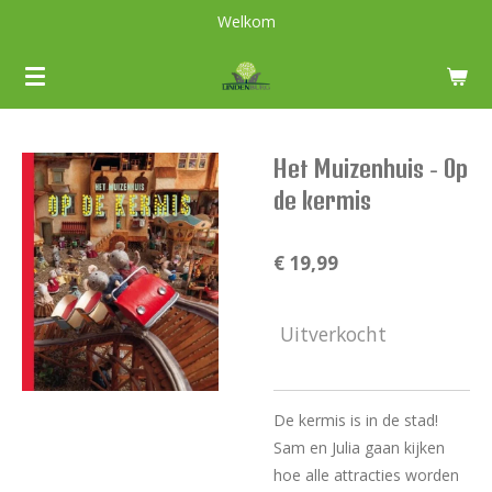
Welkom
Ga
direct
naar
de
hoofdinhoud
Het Muizenhuis - Op
de kermis
€ 19,99
Uitverkocht
De kermis is in de stad!
Sam en Julia gaan kijken
hoe alle attracties worden