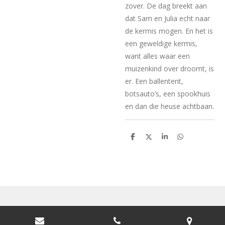
zover. De dag breekt aan
dat Sam en Julia echt naar
de kermis mogen. En het is
een geweldige kermis,
want alles waar een
muizenkind over droomt, is
er. Een ballentent,
botsauto’s, een spookhuis
en dan die heuse achtbaan.
D
D
S
D
e
e
h
e
l
e
a
l
e
l
r
e
n
e
n