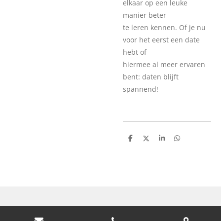
elkaar op een leuke
manier beter
te leren kennen. Of je nu
voor het eerst een date
hebt of
hiermee al meer ervaren
bent: daten blijft
spannend!
D
D
S
D
e
e
h
e
l
e
a
l
e
l
r
e
n
e
n