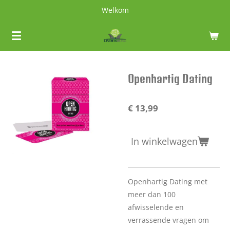
Welkom
Ga
direct
naar
de
hoofdinhoud
Openhartig Dating
€ 13,99
In winkelwagen
Openhartig Dating met
meer dan 100
afwisselende en
verrassende vragen om