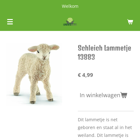
Welkom
Ga
direct
naar
de
hoofdinhoud
Schleich Lammetje
13883
€ 4,99
In winkelwagen
Dit lammetje is net
geboren en staat al in het
weiland. Dit lammetje is