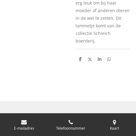
erg leuk om bij haar
moeder of anderen dieren
in de wei te zetten. Dit
lammetje komt van de
collectie Schleich
boerderij.
D
D
S
D
e
e
h
e
l
e
a
l
e
l
r
e
n
e
n
E-mailadres
Telefoonnummer
Kaart