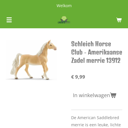
Welkom
Ga
direct
naar
de
hoofdinhoud
Schleich Horse
Club - Amerikaanse
Zadel merrie 13912
€ 9,99
In winkelwagen
De American Saddlebred
merrie is een leuke, lichte