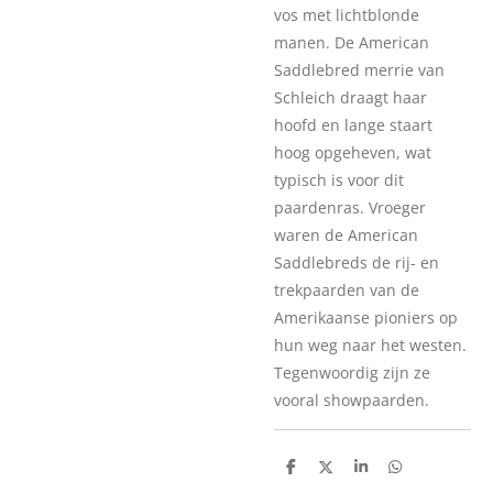
vos met lichtblonde
manen. De American
Saddlebred merrie van
Schleich draagt haar
hoofd en lange staart
hoog opgeheven, wat
typisch is voor dit
paardenras. Vroeger
waren de American
Saddlebreds de rij- en
trekpaarden van de
Amerikaanse pioniers op
hun weg naar het westen.
Tegenwoordig zijn ze
vooral showpaarden.
D
D
S
D
e
e
h
e