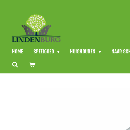
Ga
direct
naar
de
hoofdinhoud
HOME
SPEELGOED
HUISHOUDEN
NAAR SC