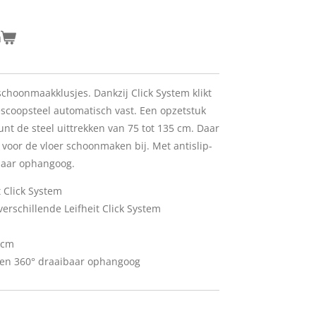
n
 schoonmaakklusjes. Dankzij Click System klikt
lescoopsteel automatisch vast. Een opzetstuk
 kunt de steel uittrekken van 75 tot 135 cm. Daar
e voor de vloer schoonmaken bij. Met antislip-
baar ophangoog.
 Click System
erschillende Leifheit Click System
 cm
 en 360° draaibaar ophangoog