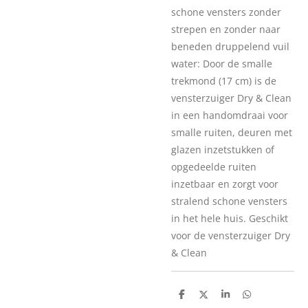
schone vensters zonder
strepen en zonder naar
beneden druppelend vuil
water: Door de smalle
trekmond (17 cm) is de
vensterzuiger Dry & Clean
in een handomdraai voor
smalle ruiten, deuren met
glazen inzetstukken of
opgedeelde ruiten
inzetbaar en zorgt voor
stralend schone vensters
in het hele huis. Geschikt
voor de vensterzuiger Dry
& Clean
D
D
S
D
e
e
h
e