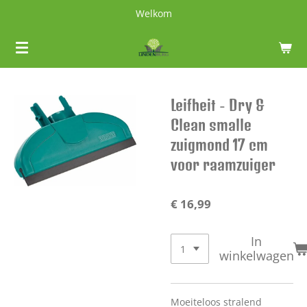
Welkom
Ga
direct
naar
de
hoofdinhoud
Leifheit - Dry &
Clean smalle
zuigmond 17 cm
voor raamzuiger
€ 16,99
In
winkelwagen
Moeiteloos stralend