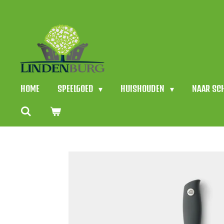
Ga
direct
naar
de
hoofdinhoud
HOME
SPEELGOED
HUISHOUDEN
NAAR SC