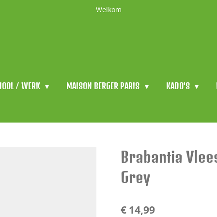
Welkom
HOOL / WERK
MAISON BERGER PARIS
KADO'S
Brabantia Vlee
Grey
€ 14,99