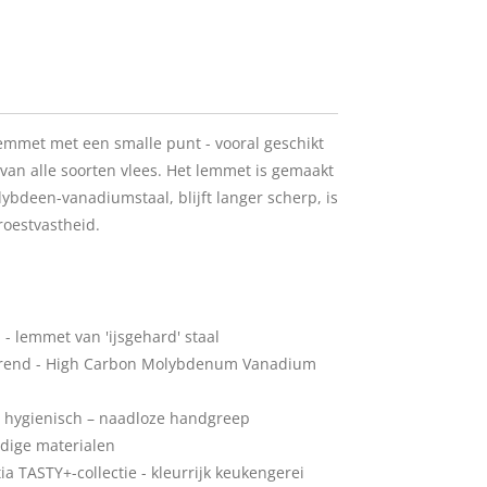
lemmet met een smalle punt - vooral geschikt
van alle soorten vlees. Het lemmet is gemaakt
lybdeen-vanadiumstaal, blijft langer scherp, is
roestvastheid.
 - lemmet van 'ijsgehard' staal
erend - High Carbon Molybdenum Vanadium
n hygienisch – naadloze handgreep
dige materialen
 TASTY+-collectie - kleurrijk keukengerei