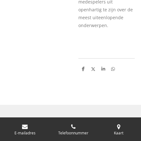
medespelers uit
openhartig te zijn over de
meest uiteenlopende
onderwerpen.
D
D
S
D
e
e
h
e
l
e
a
l
e
l
r
e
n
e
n
E-mailadres
Telefoonnummer
Kaart