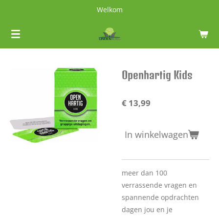
Welkom
Ga
direct
naar
de
hoofdinhoud
Openhartig Kids
€ 13,99
In winkelwagen
meer dan 100
verrassende vragen en
spannende opdrachten
dagen jou en je