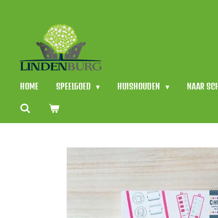
Ga
direct
naar
de
hoofdinhoud
HOME
SPEELGOED
HUISHOUDEN
NAAR SC