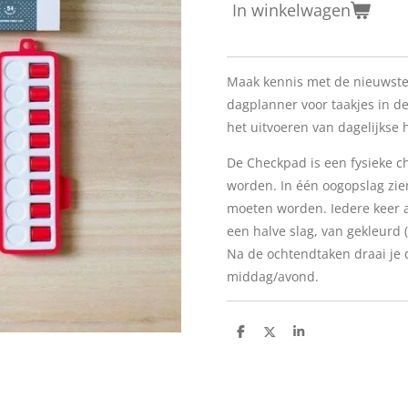
In winkelwagen
Maak kennis met de nieuwste
dagplanner voor taakjes in d
het uitvoeren van dagelijkse
De Checkpad is een fysieke c
worden. In één oogopslag zie
moeten worden. Iedere keer al
een halve slag, van gekleurd 
Na de ochtendtaken draai je 
middag/avond.
D
D
S
e
e
h
l
e
a
e
l
r
n
e