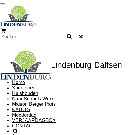
Ga
direct
naar
de
hoofdinhoud
Lindenburg Dalfsen
Home
Speelgoed
Huishouden
Naar School / Werk
Maison Berger Paris
KADO'S
Moederdag
VERJAARDAGBOX
CONTACT