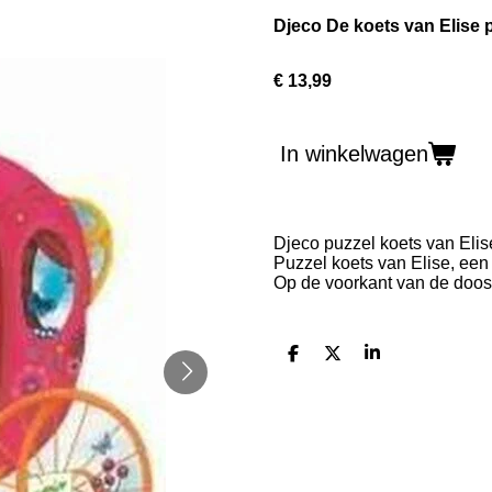
Djeco De koets van Elise 
€ 13,99
In winkelwagen
Djeco puzzel koets van Elis
Puzzel koets van Elise, een
Op de voorkant van de doos 
D
D
S
e
e
h
l
e
a
e
l
r
n
e