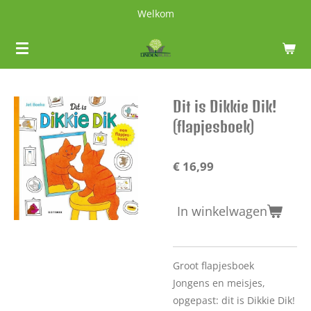
Welkom
Ga
direct
naar
de
hoofdinhoud
Dit is Dikkie Dik!
(flapjesboek)
€ 16,99
In winkelwagen
Groot flapjesboek
Jongens en meisjes,
opgepast: dit is Dikkie Dik!