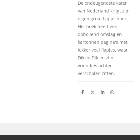
De ondeugendste kater
van Nederland krijgt zijn
eigen grote flapjesboek.
Het boek heeft een
opbollend omslag en
kartonnen pagina's met
lekker veel flapjes, waar
Dikkie Dik en zijn
vriendjes achter
verscholen zitten.
D
D
S
D
e
e
h
e
l
e
a
l
e
l
r
e
n
e
n