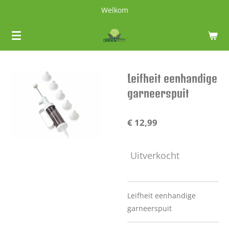
Welkom
Ga
direct
naar
de
hoofdinhoud
Leifheit eenhandige
garneerspuit
€ 12,99
Uitverkocht
Leifheit eenhandige
garneerspuit