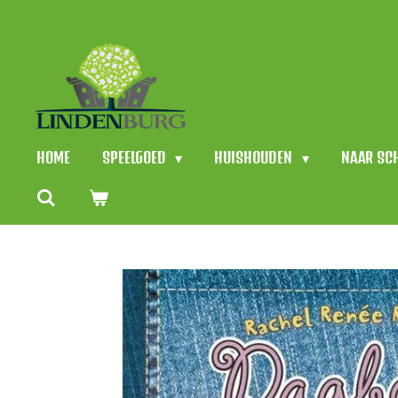
Ga
direct
naar
de
hoofdinhoud
HOME
SPEELGOED
HUISHOUDEN
NAAR SC