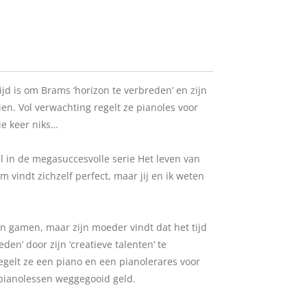
jd is om Brams ‘horizon te verbreden’ en zijn
oien. Vol verwachting regelt ze pianoles voor
e keer niks…
eel in de megasuccesvolle serie Het leven van
m vindt zichzelf perfect, maar jij en ik weten
n gamen, maar zijn moeder vindt dat het tijd
den’ door zijn ‘creatieve talenten’ te
egelt ze een piano en een pianolerares voor
 pianolessen weggegooid geld.