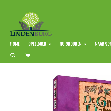
Ga
direct
naar
de
hoofdinhoud
HOME
SPEELGOED
HUISHOUDEN
NAAR SC