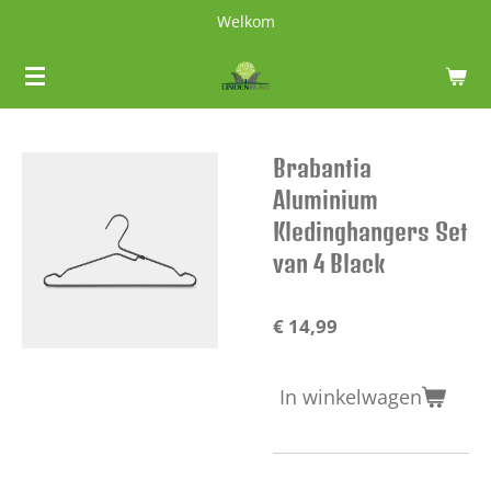
Welkom
Ga
direct
naar
de
hoofdinhoud
Brabantia
Aluminium
Kledinghangers Set
van 4 Black
€ 14,99
In winkelwagen