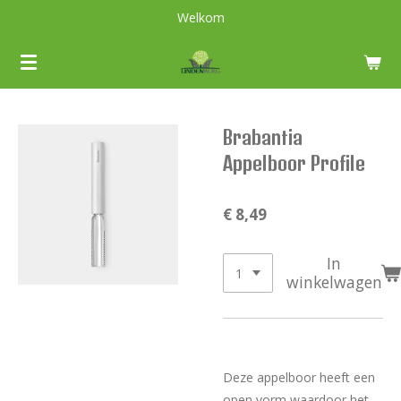
Welkom
Ga
direct
naar
de
hoofdinhoud
Brabantia
Appelboor Profile
€ 8,49
In
winkelwagen
Deze appelboor heeft een
open vorm waardoor het