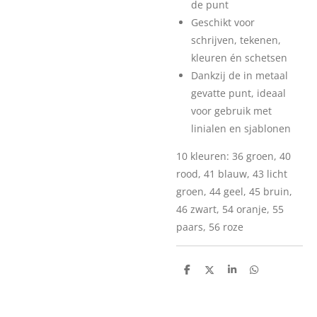
de punt
Geschikt voor
schrijven, tekenen,
kleuren én schetsen
Dankzij de in metaal
gevatte punt, ideaal
voor gebruik met
linialen en sjablonen
10 kleuren: 36 groen, 40
rood, 41 blauw, 43 licht
groen, 44 geel, 45 bruin,
46 zwart, 54 oranje, 55
paars, 56 roze
D
D
S
D
e
e
h
e
l
e
a
l
e
l
r
e
n
e
n