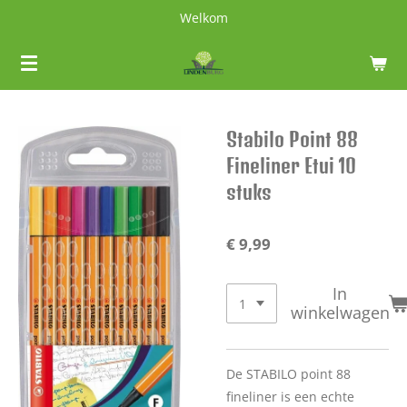
Welkom
Ga
direct
naar
de
hoofdinhoud
Stabilo Point 88
Fineliner Etui 10
stuks
€ 9,99
In
winkelwagen
De STABILO point 88
fineliner is een echte