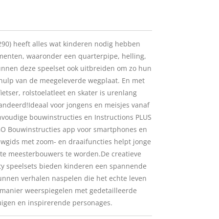
290) heeft alles wat kinderen nodig hebben
enten, waaronder een quarterpipe, helling,
kunnen deze speelset ook uitbreiden om zo hun
hulp van de meegeleverde wegplaat. En met
etser, rolstoelatleet en skater is urenlang
andeerd!Ideaal voor jongens en meisjes vanaf
voudige bouwinstructies en Instructions PLUS
EGO Bouwinstructies app voor smartphones en
ouwgids met zoom- en draaifuncties helpt jonge
te meesterbouwers te worden.De creatieve
ty speelsets bieden kinderen een spannende
unnen verhalen naspelen die het echte leven
e manier weerspiegelen met gedetailleerde
uigen en inspirerende personages.