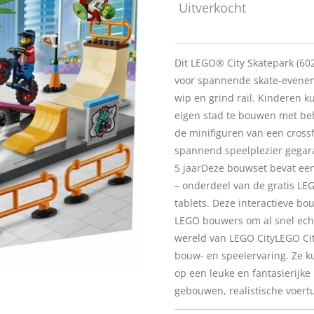
Uitverkocht
Dit LEGO® City Skatepark (60
voor spannende skate-evenem
wip en grind rail. Kinderen 
eigen stad te bouwen met be
de minifiguren van een crossfi
spannend speelplezier gegar
5 jaarDeze bouwset bevat een
– onderdeel van de gratis L
tablets. Deze interactieve b
LEGO bouwers om al snel ech
wereld van LEGO CityLEGO Ci
bouw- en speelervaring. Ze k
op een leuke en fantasierijk
gebouwen, realistische voert