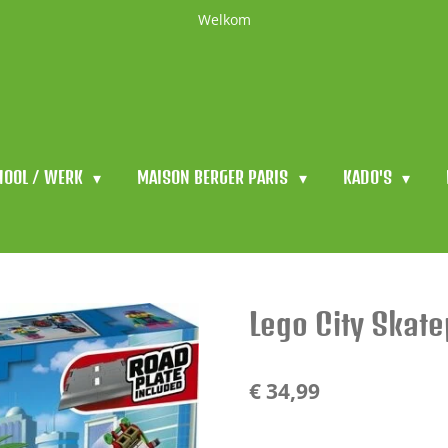
Welkom
HOOL / WERK
MAISON BERGER PARIS
KADO'S
Lego City Skat
€ 34,99