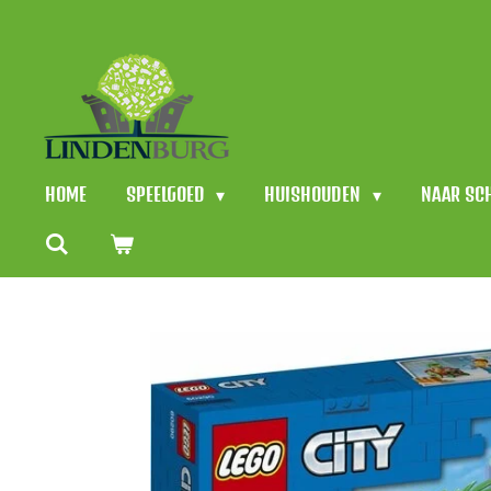
Ga
direct
naar
de
hoofdinhoud
HOME
SPEELGOED
HUISHOUDEN
NAAR SC