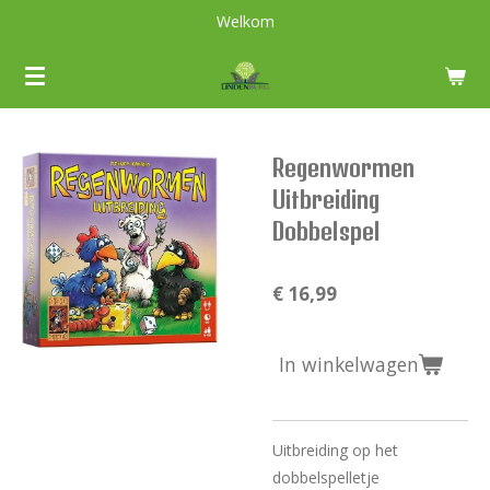
Welkom
Ga
direct
naar
de
hoofdinhoud
Regenwormen
Uitbreiding
Dobbelspel
€ 16,99
In winkelwagen
Uitbreiding op het
dobbelspelletje