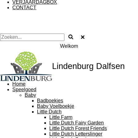
VERJAARDAGBOX
CONTACT
Welkom
Lindenburg Dalfsen
Home
Speelgoed
Baby
Badboekjes
Baby Voelboekje
Little Dutch
Little Farm
Little Dutch Fairy Garden
Little Dutch Forest Friends
Little Dutch Letterslinger