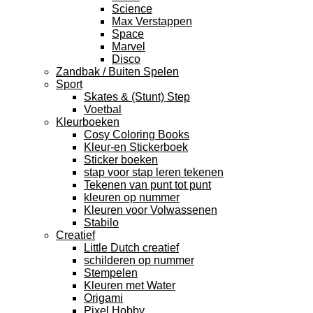
Science
Max Verstappen
Space
Marvel
Disco
Zandbak / Buiten Spelen
Sport
Skates & (Stunt) Step
Voetbal
Kleurboeken
Cosy Coloring Books
Kleur-en Stickerboek
Sticker boeken
stap voor stap leren tekenen
Tekenen van punt tot punt
kleuren op nummer
Kleuren voor Volwassenen
Stabilo
Creatief
Little Dutch creatief
schilderen op nummer
Stempelen
Kleuren met Water
Origami
Pixel Hobby