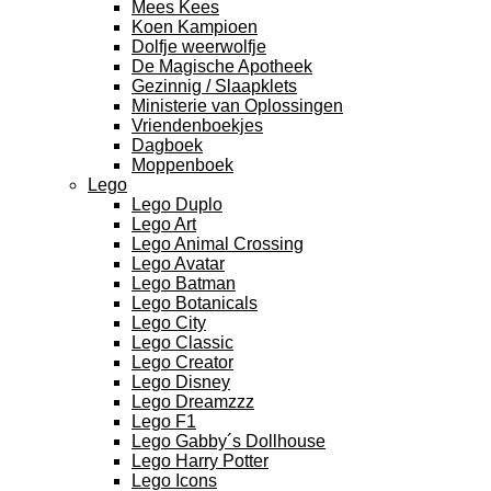
Mees Kees
Koen Kampioen
Dolfje weerwolfje
De Magische Apotheek
Gezinnig / Slaapklets
Ministerie van Oplossingen
Vriendenboekjes
Dagboek
Moppenboek
Lego
Lego Duplo
Lego Art
Lego Animal Crossing
Lego Avatar
Lego Batman
Lego Botanicals
Lego City
Lego Classic
Lego Creator
Lego Disney
Lego Dreamzzz
Lego F1
Lego Gabby´s Dollhouse
Lego Harry Potter
Lego Icons