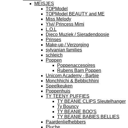
MEISJES
TOPModel
TOPModel BEAUTY and ME
Miss Melody
Ylvi/ Princess Mimi
L.O.L
Djeco Muziek / Sieradendoosje
Prinses
Make-up / Verzorging
sylvanian families
schleich
Poppen
Poppenaccesoires
Rubens Barn Poppen
Unicorn Academy - Barbie
Monchhichi & Bebbichhini
Speelkeuken
Poppenhuis
TY TEENY PUFFIES
TY BEANIE CLIPS Sleutelhanger
Ty Bouncy
TY BEANIE BOO'S
TY BEANIE BABIES BELLIES
Paardenliefhebbers
Pluche