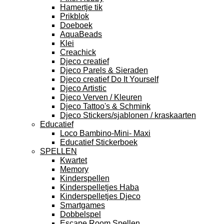
Hamertje tik
Prikblok
Doeboek
AquaBeads
Klei
Creachick
Djeco creatief
Djeco Parels & Sieraden
Djeco creatief Do It Yourself
Djeco Artistic
Djeco Verven / Kleuren
Djeco Tattoo's & Schmink
Djeco Stickers/sjablonen / kraskaarten
Educatief
Loco Bambino-Mini- Maxi
Educatief Stickerboek
SPELLEN
Kwartet
Memory
Kinderspellen
Kinderspelletjes Haba
Kinderspelletjes Djeco
Smartgames
Dobbelspel
Escape Room Spellen