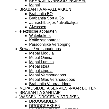
BRABANTIA BROODTROMMEL
Mepal
BRABANTIA AFVALBAKKEN
Brabantia BO
Brabantia Sort & Go
aanrachtbakjes / afvalbakjes
Afwassen
elektrische apparaten
Waterkokers
Koffiezetapparaat
Persoonlijke Verzorging
Bewaar / Vershouddoos
Mepal Modula
Mepal Omnia
Mepal Lumina
Mepal stora
Mepal cirqula
Mepal Vershouddoos
Mepal Glas Vershouddoos
Brabantia Voorraaddoos
MEPAL SILUETA SERVIES -NAAR BUITEN!
BRABANTIA SANITAIR
WASSEN, DROGEN & STRIJKEN
DROOGMOLEN
DROOGREKKEN