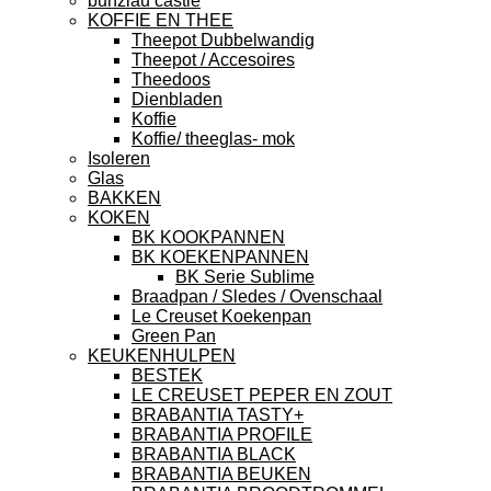
bunzlau castle
KOFFIE EN THEE
Theepot Dubbelwandig
Theepot / Accesoires
Theedoos
Dienbladen
Koffie
Koffie/ theeglas- mok
Isoleren
Glas
BAKKEN
KOKEN
BK KOOKPANNEN
BK KOEKENPANNEN
BK Serie Sublime
Braadpan / Sledes / Ovenschaal
Le Creuset Koekenpan
Green Pan
KEUKENHULPEN
BESTEK
LE CREUSET PEPER EN ZOUT
BRABANTIA TASTY+
BRABANTIA PROFILE
BRABANTIA BLACK
BRABANTIA BEUKEN