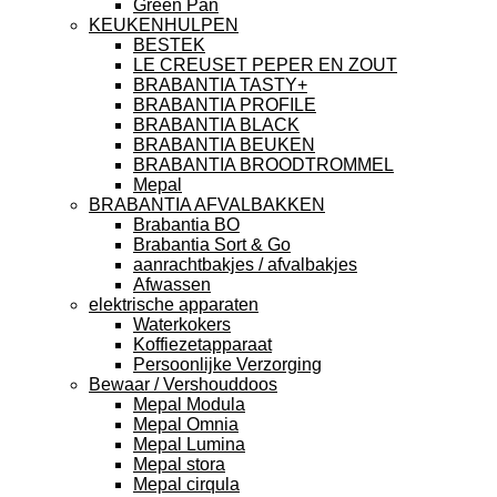
Green Pan
KEUKENHULPEN
BESTEK
LE CREUSET PEPER EN ZOUT
BRABANTIA TASTY+
BRABANTIA PROFILE
BRABANTIA BLACK
BRABANTIA BEUKEN
BRABANTIA BROODTROMMEL
Mepal
BRABANTIA AFVALBAKKEN
Brabantia BO
Brabantia Sort & Go
aanrachtbakjes / afvalbakjes
Afwassen
elektrische apparaten
Waterkokers
Koffiezetapparaat
Persoonlijke Verzorging
Bewaar / Vershouddoos
Mepal Modula
Mepal Omnia
Mepal Lumina
Mepal stora
Mepal cirqula