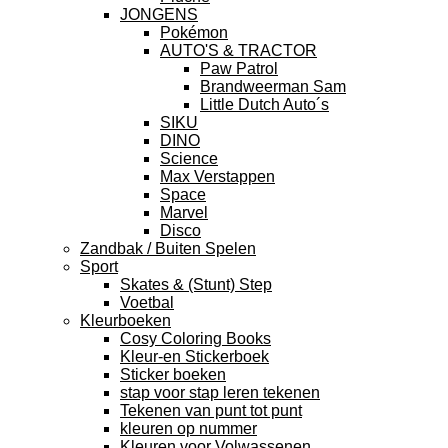
JONGENS
Pokémon
AUTO'S & TRACTOR
Paw Patrol
Brandweerman Sam
Little Dutch Auto´s
SIKU
DINO
Science
Max Verstappen
Space
Marvel
Disco
Zandbak / Buiten Spelen
Sport
Skates & (Stunt) Step
Voetbal
Kleurboeken
Cosy Coloring Books
Kleur-en Stickerboek
Sticker boeken
stap voor stap leren tekenen
Tekenen van punt tot punt
kleuren op nummer
Kleuren voor Volwassenen