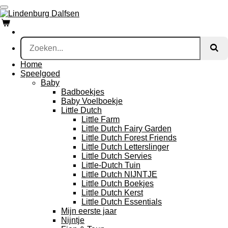
Ga
direct
naar
de
hoofdinhoud
Home
Speelgoed
Baby
Badboekjes
Baby Voelboekje
Little Dutch
Little Farm
Little Dutch Fairy Garden
Little Dutch Forest Friends
Little Dutch Letterslinger
Little Dutch Servies
Little-Dutch Tuin
Little Dutch NIJNTJE
Little Dutch Boekjes
Little Dutch Kerst
Little Dutch Essentials
Mijn eerste jaar
Nijntje