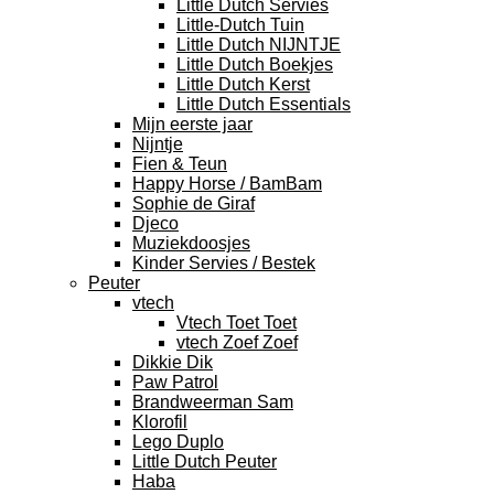
Little Dutch Servies
Little-Dutch Tuin
Little Dutch NIJNTJE
Little Dutch Boekjes
Little Dutch Kerst
Little Dutch Essentials
Mijn eerste jaar
Nijntje
Fien & Teun
Happy Horse / BamBam
Sophie de Giraf
Djeco
Muziekdoosjes
Kinder Servies / Bestek
Peuter
vtech
Vtech Toet Toet
vtech Zoef Zoef
Dikkie Dik
Paw Patrol
Brandweerman Sam
Klorofil
Lego Duplo
Little Dutch Peuter
Haba