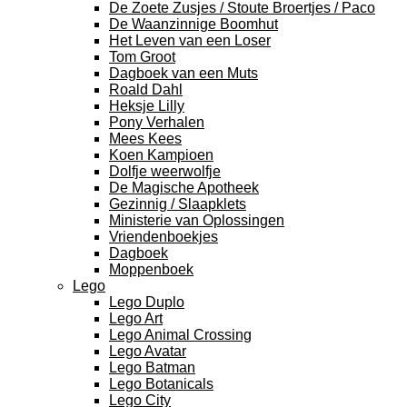
De Zoete Zusjes / Stoute Broertjes / Paco
De Waanzinnige Boomhut
Het Leven van een Loser
Tom Groot
Dagboek van een Muts
Roald Dahl
Heksje Lilly
Pony Verhalen
Mees Kees
Koen Kampioen
Dolfje weerwolfje
De Magische Apotheek
Gezinnig / Slaapklets
Ministerie van Oplossingen
Vriendenboekjes
Dagboek
Moppenboek
Lego
Lego Duplo
Lego Art
Lego Animal Crossing
Lego Avatar
Lego Batman
Lego Botanicals
Lego City