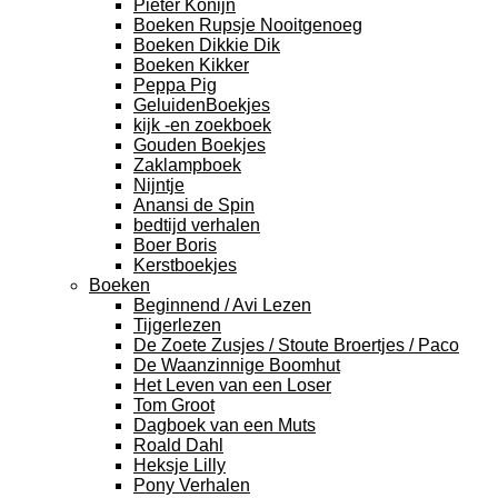
Pieter Konijn
Boeken Rupsje Nooitgenoeg
Boeken Dikkie Dik
Boeken Kikker
Peppa Pig
GeluidenBoekjes
kijk -en zoekboek
Gouden Boekjes
Zaklampboek
Nijntje
Anansi de Spin
bedtijd verhalen
Boer Boris
Kerstboekjes
Boeken
Beginnend / Avi Lezen
Tijgerlezen
De Zoete Zusjes / Stoute Broertjes / Paco
De Waanzinnige Boomhut
Het Leven van een Loser
Tom Groot
Dagboek van een Muts
Roald Dahl
Heksje Lilly
Pony Verhalen