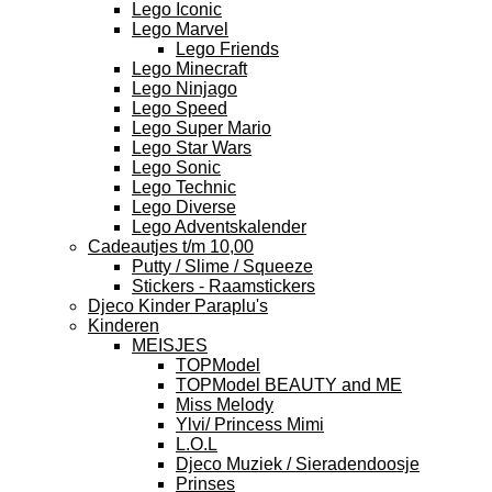
Lego Iconic
Lego Marvel
Lego Friends
Lego Minecraft
Lego Ninjago
Lego Speed
Lego Super Mario
Lego Star Wars
Lego Sonic
Lego Technic
Lego Diverse
Lego Adventskalender
Cadeautjes t/m 10,00
Putty / Slime / Squeeze
Stickers - Raamstickers
Djeco Kinder Paraplu's
Kinderen
MEISJES
TOPModel
TOPModel BEAUTY and ME
Miss Melody
Ylvi/ Princess Mimi
L.O.L
Djeco Muziek / Sieradendoosje
Prinses