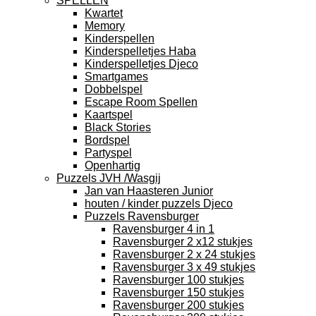
SPELLEN
Kwartet
Memory
Kinderspellen
Kinderspelletjes Haba
Kinderspelletjes Djeco
Smartgames
Dobbelspel
Escape Room Spellen
Kaartspel
Black Stories
Bordspel
Partyspel
Openhartig
Puzzels JVH /Wasgij
Jan van Haasteren Junior
houten / kinder puzzels Djeco
Puzzels Ravensburger
Ravensburger 4 in 1
Ravensburger 2 x12 stukjes
Ravensburger 2 x 24 stukjes
Ravensburger 3 x 49 stukjes
Ravensburger 100 stukjes
Ravensburger 150 stukjes
Ravensburger 200 stukjes