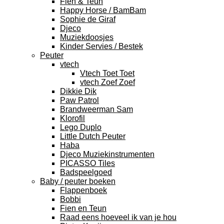
Fien & Teun
Happy Horse / BamBam
Sophie de Giraf
Djeco
Muziekdoosjes
Kinder Servies / Bestek
Peuter
vtech
Vtech Toet Toet
vtech Zoef Zoef
Dikkie Dik
Paw Patrol
Brandweerman Sam
Klorofil
Lego Duplo
Little Dutch Peuter
Haba
Djeco Muziekinstrumenten
PICASSO Tiles
Badspeelgoed
Baby / peuter boeken
Flappenboek
Bobbi
Fien en Teun
Raad eens hoeveel ik van je hou