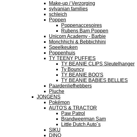
Make-up / Verzorging
sylvanian families
schleich
Poppen
Poppenaccesoires
Rubens Barn Poppen
Unicorn Academy - Barbie
Monchhichi & Bebbichhini
Speelkeuken
Poppenhuis
TY TEENY PUFFIES
TY BEANIE CLIPS Sleutelhanger
Ty Bouncy
TY BEANIE BOO'S
TY BEANIE BABIES BELLIES
Paardenliefhebbers
Pluche
JONGENS
Pokémon
AUTO'S & TRACTOR
Paw Patrol
Brandweerman Sam
Little Dutch Auto´s
SIKU
DINO