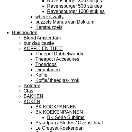
Ravensburger 300 stukjes
Ravensburger 500 stukjes
Ravensburger 1000 stukjes
where's wally
puzzels Marius van Dokkum
Kerstpuzzels
Huishouden
Blond Amsterdam
bunzlau castle
KOFFIE EN THEE
Theepot Dubbelwandig
Theepot / Accesoires
Theedoos
Dienbladen
Koffie
Koffie/ theeglas- mok
Isoleren
Glas
BAKKEN
KOKEN
BK KOOKPANNEN
BK KOEKENPANNEN
BK Serie Sublime
Braadpan / Sledes / Ovenschaal
Le Creuset Koekenpan