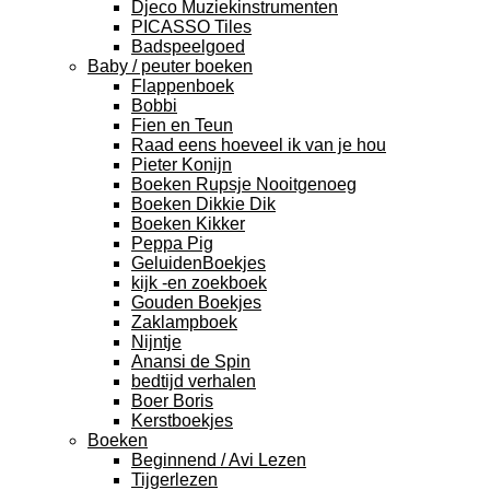
Djeco Muziekinstrumenten
PICASSO Tiles
Badspeelgoed
Baby / peuter boeken
Flappenboek
Bobbi
Fien en Teun
Raad eens hoeveel ik van je hou
Pieter Konijn
Boeken Rupsje Nooitgenoeg
Boeken Dikkie Dik
Boeken Kikker
Peppa Pig
GeluidenBoekjes
kijk -en zoekboek
Gouden Boekjes
Zaklampboek
Nijntje
Anansi de Spin
bedtijd verhalen
Boer Boris
Kerstboekjes
Boeken
Beginnend / Avi Lezen
Tijgerlezen