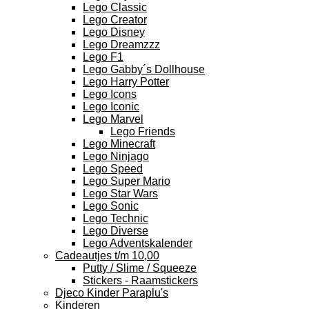
Lego Classic
Lego Creator
Lego Disney
Lego Dreamzzz
Lego F1
Lego Gabby´s Dollhouse
Lego Harry Potter
Lego Icons
Lego Iconic
Lego Marvel
Lego Friends
Lego Minecraft
Lego Ninjago
Lego Speed
Lego Super Mario
Lego Star Wars
Lego Sonic
Lego Technic
Lego Diverse
Lego Adventskalender
Cadeautjes t/m 10,00
Putty / Slime / Squeeze
Stickers - Raamstickers
Djeco Kinder Paraplu's
Kinderen