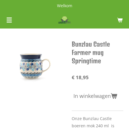
Welkom
Ga
direct
naar
de
hoofdinhoud
Bunzlau Castle
Farmer mug
Springtime
€ 18,95
In winkelwagen
Onze Bunzlau Castle
boeren mok 240 ml is