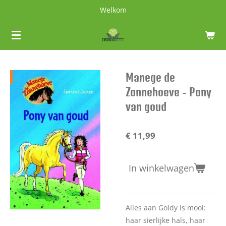
Welkom
Ga
direct
naar
de
hoofdinhoud
Manege de
Zonnehoeve - Pony
van goud
€ 11,99
In winkelwagen
Alles aan Goldy is mooi:
haar sierlijke hals, haar