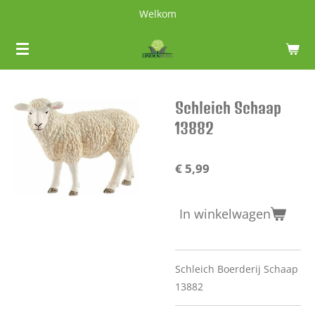
Welkom
Ga
direct
naar
de
hoofdinhoud
Schleich Schaap
13882
€ 5,99
In winkelwagen
Schleich Boerderij Schaap
13882