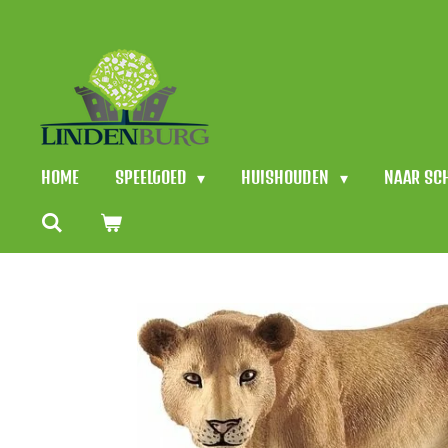
Ga
direct
naar
de
hoofdinhoud
HOME
SPEELGOED
HUISHOUDEN
NAAR SC