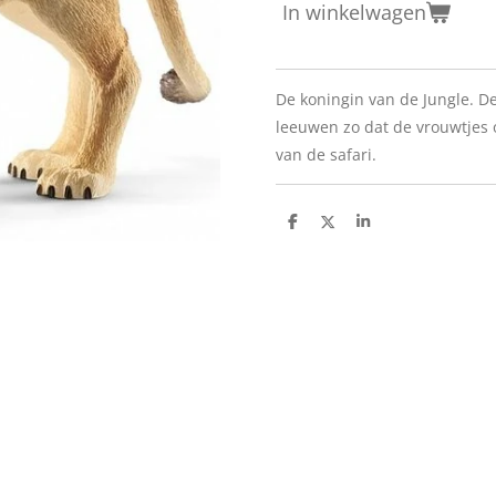
In winkelwagen
De koningin van de Jungle. Dez
leeuwen zo dat de vrouwtjes o
van de safari.
D
D
S
e
e
h
l
e
a
e
l
r
n
e