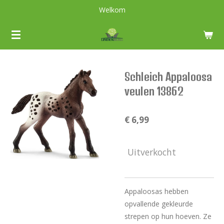
Welkom
Ga
direct
naar
de
hoofdinhoud
Schleich Appaloosa
veulen 13862
€ 6,99
Uitverkocht
Appaloosas hebben
opvallende gekleurde
strepen op hun hoeven. Ze