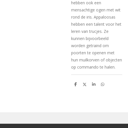
hebben ook een
mensachtige ogen met wit
rond de iris. Appaloosas
hebben een talent voor het
leren van trucjes. Ze
kunnen bijvoorbeeld
worden getraind om
poorten te openen met
hun muilkorven of objecten
op commando te halen.
D
D
S
D
e
e
h
e
l
e
a
l
e
l
r
e
n
e
n