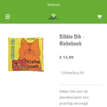
Welkom
Ga
direct
naar
de
hoofdinhoud
Dikkie Dik -
Kiekeboek
€ 13,99
Uitverkocht
Dikkie Dik voor de
allerkleinsten! Een
prachtig verzorgd