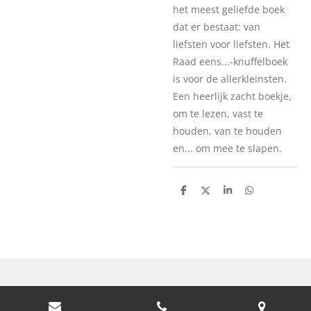
het meest geliefde boek
dat er bestaat: van
liefsten voor liefsten. Het
Raad eens...-knuffelboek
is voor de allerkleinsten.
Een heerlijk zacht boekje,
om te lezen, vast te
houden, van te houden
en... om mee te slapen.
D
D
S
D
e
e
h
e
l
e
a
l
e
l
r
e
n
e
n