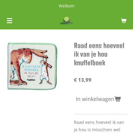
Welkom
Ga
direct
naar
de
hoofdinhoud
Raad eens hoeveel
ik van je hou
knuffelboek
€ 13,99
In winkelwagen
Raad eens hoeveel ik van
je hou is misschien wel