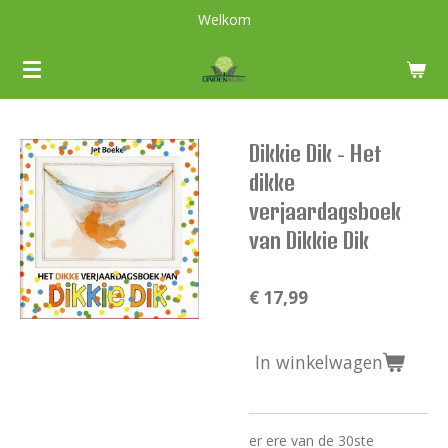
Welkom
Ga
direct
naar
de
hoofdinhoud
Dikkie Dik - Het
dikke
verjaardagsboek
van Dikkie Dik
€ 17,99
In winkelwagen
er ere van de 30ste