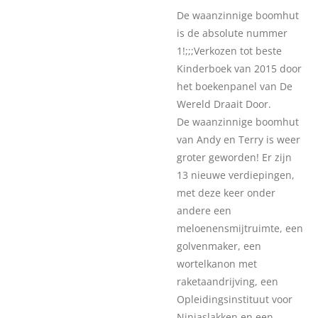
De waanzinnige boomhut
is de absolute nummer
1!;;;Verkozen tot beste
Kinderboek van 2015 door
het boekenpanel van De
Wereld Draait Door.
De waanzinnige boomhut
van Andy en Terry is weer
groter geworden! Er zijn
13 nieuwe verdiepingen,
met deze keer onder
andere een
meloenensmijtruimte, een
golvenmaker, een
wortelkanon met
raketaandrijving, een
Opleidingsinstituut voor
Ninjaslakken en een