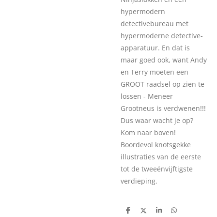
hypermodern
detectivebureau met
hypermoderne detective-
apparatuur. En dat is
maar goed ook, want Andy
en Terry moeten een
GROOT raadsel op zien te
lossen - Meneer
Grootneus is verdwenen!!!
Dus waar wacht je op?
Kom naar boven!
Boordevol knotsgekke
illustraties van de eerste
tot de tweeënvijftigste
verdieping.
D
D
S
D