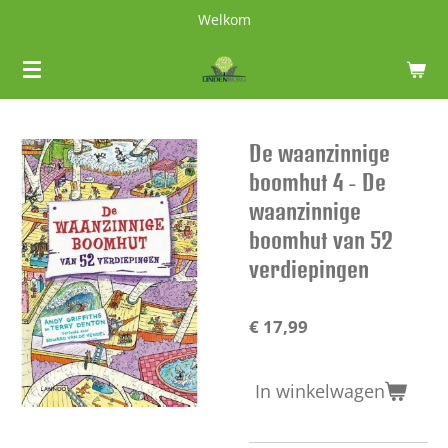
Welkom
Ga
direct
naar
de
hoofdinhoud
De waanzinnige
boomhut 4 - De
waanzinnige
boomhut van 52
verdiepingen
€ 17,99
In winkelwagen