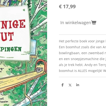
€ 17,99
In winkelwagen
Het perfecte boek voor jonge 
Een boomhut zoals die van And
bowlingbaan, een zwembad m
en een snoepjesmachine die j
als je trek hebt. Andy en Ter
boomhut is ALLES mogelijk! W
D
D
S
e
e
h
l
e
a
e
l
r
n
e