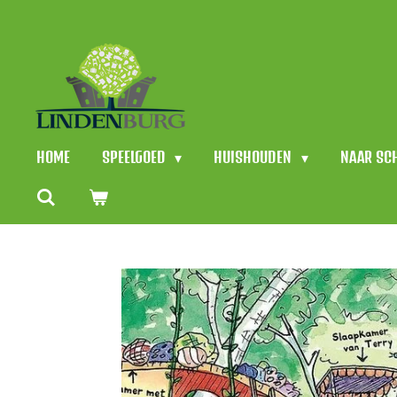
Ga
direct
naar
de
hoofdinhoud
HOME
SPEELGOED
HUISHOUDEN
NAAR SC