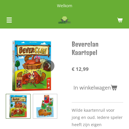
Welkom
Ga
direct
naar
de
hoofdinhoud
Beverclan
Kaartspel
€ 12,99
In winkelwagen
Wilde kaartenruil voor
jong en oud. Iedere speler
heeft zijn eigen