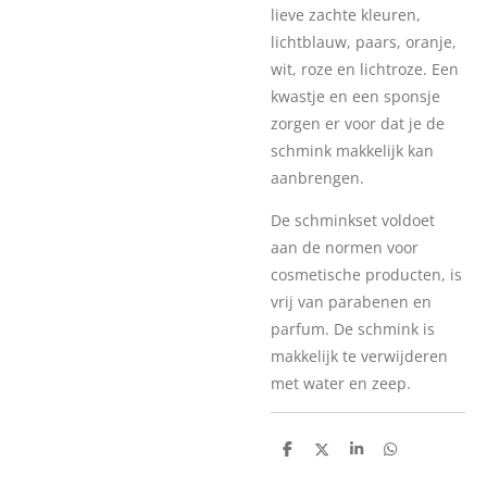
lieve zachte kleuren,
lichtblauw, paars, oranje,
wit, roze en lichtroze. Een
kwastje en een sponsje
zorgen er voor dat je de
schmink makkelijk kan
aanbrengen.
De schminkset voldoet
aan de normen voor
cosmetische producten, is
vrij van parabenen en
parfum. De schmink is
makkelijk te verwijderen
met water en zeep.
D
D
S
D
e
e
h
e
l
e
a
l