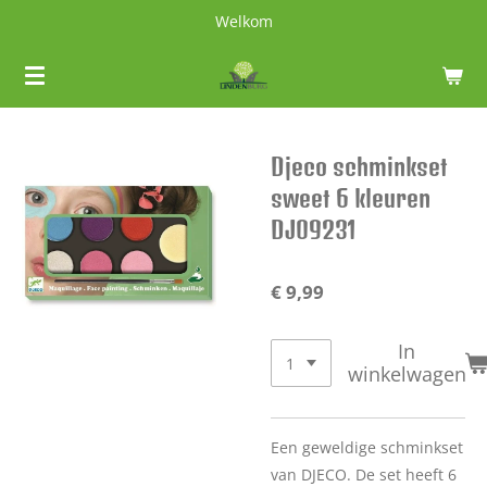
Welkom
Ga
direct
naar
de
hoofdinhoud
Djeco schminkset
sweet 6 kleuren
DJ09231
€ 9,99
In
winkelwagen
Een geweldige schminkset
van DJECO. De set heeft 6