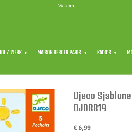
Welkom
OOL / WERK
MAISON BERGER PARIS
KADO'S
M
Djeco Sjablone
DJ08819
€ 6,99