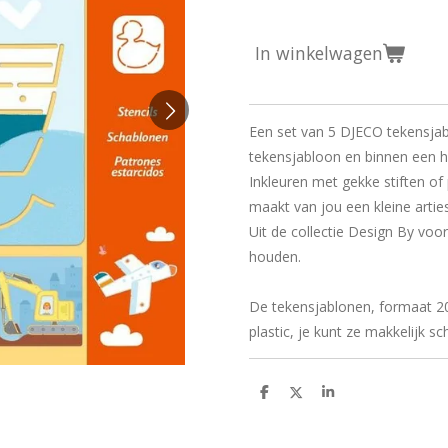
In winkelwagen
Een set van 5 DJECO tekensjabl
tekensjabloon en binnen een h
Inkleuren met gekke stiften of
maakt van jou een kleine arties
Uit de collectie Design By voor
houden.
De tekensjablonen, formaat 20
plastic, je kunt ze makkelijk 
D
D
S
e
e
h
l
e
a
e
l
r