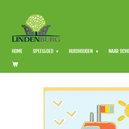
Ga
direct
naar
de
hoofdinhoud
HOME
SPEELGOED
HUISHOUDEN
NAAR SCH