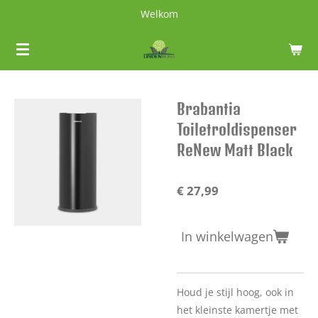
Welkom
Ga
direct
naar
de
hoofdinhoud
Brabantia
Toiletroldispenser
ReNew Matt Black
€ 27,99
In winkelwagen
Houd je stijl hoog, ook in
het kleinste kamertje met