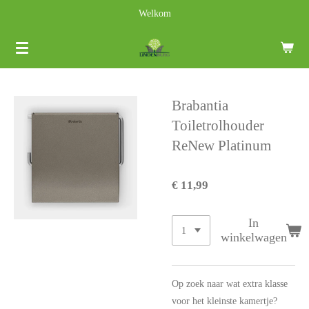
Welkom
Ga
direct
naar
de
hoofdinhoud
Brabantia
Toiletrolhouder
ReNew Platinum
€ 11,99
In
winkelwagen
Op zoek naar wat extra klasse
voor het kleinste kamertje?